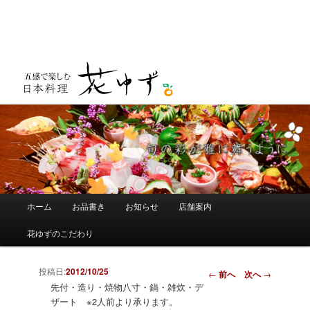
メインメニュー
ホーム
お品書き
お知らせ
店舗案内
メインコンテンツへ移動
サブコンテンツへ移動
花ゆずのこだわり
投稿日:
2012/10/25
投稿ナビゲーショ
←
前へ
次へ
→
ン
先付・造り・焼物八寸・鍋・雑炊・デ
ザート ※2人前より承ります。