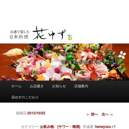
メインメニュー
ホーム
お品書き
お知らせ
店舗案内
メインコンテンツへ移動
サブコンテンツへ移動
花ゆずのこだわり
投稿日:
2012/10/25
投稿ナビゲーショ
←
前へ
次へ
→
ン
カテゴリー:
お飲み物 [サワー・梅酒]
作成者:
hanayuzu
パ