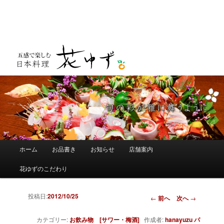
メインメニュー
ホーム
お品書き
お知らせ
店舗案内
メインコンテンツへ移動
サブコンテンツへ移動
花ゆずのこだわり
投稿日:
2012/10/25
投稿ナビゲーショ
←
前へ
次へ
→
ン
カテゴリー:
お飲み物 [サワー・梅酒]
作成者:
hanayuzu
パ