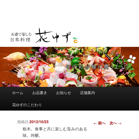
メインメニュー
ホーム
お品書き
お知らせ
店舗案内
メインコンテンツへ移動
サブコンテンツへ移動
花ゆずのこだわり
投稿日:
2012/10/25
投稿ナビゲーショ
←
前へ
次へ
→
ン
栃木。食事と共に楽しむ旨みのある
味。吟醸。